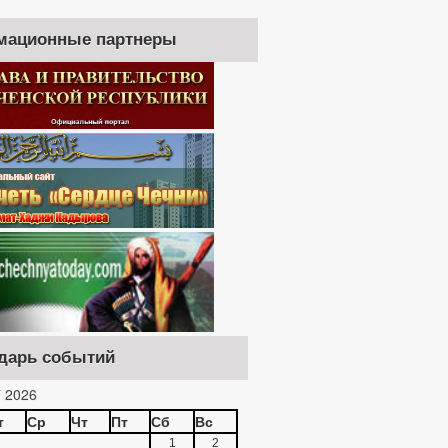
мационные партнеры
дарь событий
 2026
т
Ср
Чт
Пт
Сб
Вс
1
2