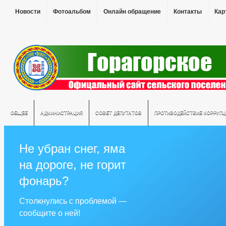
Новости
Фотоальбом
Онлайн обращение
Контакты
Кар
ОБЩЕЕ
АДМИНИСТРАЦИЯ
СОВЕТ ДЕПУТАТОВ
ПРОТИВОДЕЙСТВИЕ КОРРУПЦ
Не убран снег, яма
на дороге, не горит
фонарь?
Столкнулись с проблемой —
сообщите о ней!