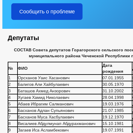
Сообщить о проблеме
Депутаты
СОСТАВ
Совета депутатов Горагорского сельского пос
муниципального района Чеченской Республики 
Дата
№
ФИО
рождения
1
Орсханов Уаис Хасанович
07.01.1955
2
Балигов Али Хайбулаевич
30.05.1970
3
Баташов Ахмед Анзорович
31.10.2002
4
Хугаев Хамид Николаевич
28.04.1998
5
Абаев Ибрагим Салманович
19.03.1976
6
Басханов Адлан Супьянович
21.07.1985
7
Басханов Муса Хасбулаевич
19.12.1970
8
Висалиев Абдулмунап Абдурахманович
15.10.1981
9
Загаев Иса Асламбекович
19.07.1991